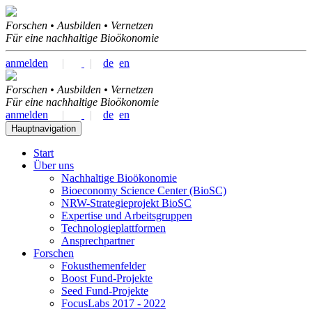
Forschen • Ausbilden • Vernetzen
Für eine nachhaltige Bioökonomie
anmelden
|
|
de
en
Forschen • Ausbilden • Vernetzen
Für eine nachhaltige Bioökonomie
anmelden
|
|
de
en
Hauptnavigation
Start
Über uns
Nachhaltige Bioökonomie
Bioeconomy Science Center (BioSC)
NRW-Strategieprojekt BioSC
Expertise und Arbeitsgruppen
Technologieplattformen
Ansprechpartner
Forschen
Fokusthemenfelder
Boost Fund-Projekte
Seed Fund-Projekte
FocusLabs 2017 - 2022