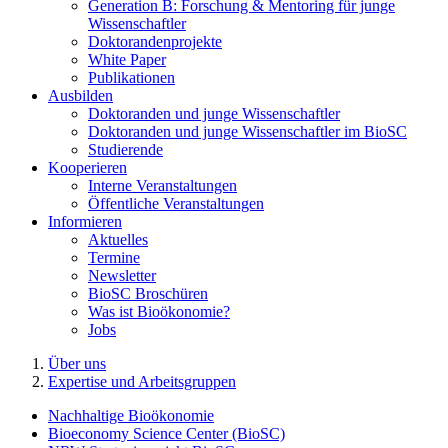
Generation B: Forschung & Mentoring für junge
Wissenschaftler
Doktorandenprojekte
White Paper
Publikationen
Ausbilden
Doktoranden und junge Wissenschaftler
Doktoranden und junge Wissenschaftler im BioSC
Studierende
Kooperieren
Interne Veranstaltungen
Öffentliche Veranstaltungen
Informieren
Aktuelles
Termine
Newsletter
BioSC Broschüren
Was ist Bioökonomie?
Jobs
Über uns
Expertise und Arbeitsgruppen
Nachhaltige Bioökonomie
Bioeconomy Science Center (BioSC)