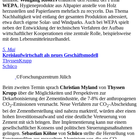
WEPA
, Hygieneprodukte aus Altpapier anstelle von Holz
herzustellen und Papierfasern mehrfach zu recyceln. Das Thema
Nachhaltigkeit wird entlang der gesamten Produktion adressiert,
etwa durch eigene Solar- und Windparks. Auch bei WEPA spielt
neben der Entwicklung der technischen Verfahren der Aufbau
wirtschaftlicher Kooperationen eine zentrale Rolle, beispielsweise
mit dem Lebensmitteleinzelhandel.
5. Mai
Kreislaufwirtschaft als neues Geschäftsmodell
ThyssenKrupp
Schüco
©Forschungszentrum Jülich
Beim zweiten Termin sprach
Christian Myland
von
Thyssen
Krupp
über die Möglichkeiten und Perspektiven zur
Dekarbonisierung der Zementindustrie, die 7-8% der anthropogenen
CO
-Emissionen verursacht. Neue Verfahren zur CO
-Abscheidung
2
2
bei der Zementherstellung sind nahezu marktreif, würden aber einen
hohen Investitionsaufwand und eine deutliche Verteuerung von
Zement mit sich bringen. Ihre Implementierung kann nur einem
gesellschaftlicher Konsens und politischen Steuerungsmaßnahmen
gelingen.
Sebastian Köhne
von
Schüco
stellte die Herstellung von
Fensterprofilen aus recyceltem Aluminium vor, die ein CO
-