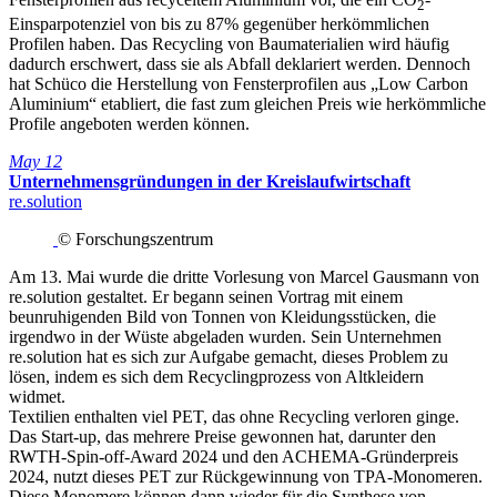
2
Einsparpotenziel von bis zu 87% gegenüber herkömmlichen
Profilen haben. Das Recycling von Baumaterialien wird häufig
dadurch erschwert, dass sie als Abfall deklariert werden. Dennoch
hat Schüco die Herstellung von Fensterprofilen aus „Low Carbon
Aluminium“ etabliert, die fast zum gleichen Preis wie herkömmliche
Profile angeboten werden können.
May 12
Unternehmensgründungen in der Kreislaufwirtschaft
re.solution
© Forschungszentrum
Am 13. Mai wurde die dritte Vorlesung von Marcel Gausmann von
re.solution gestaltet. Er begann seinen Vortrag mit einem
beunruhigenden Bild von Tonnen von Kleidungsstücken, die
irgendwo in der Wüste abgeladen wurden. Sein Unternehmen
re.solution hat es sich zur Aufgabe gemacht, dieses Problem zu
lösen, indem es sich dem Recyclingprozess von Altkleidern
widmet.
Textilien enthalten viel PET, das ohne Recycling verloren ginge.
Das Start-up, das mehrere Preise gewonnen hat, darunter den
RWTH-Spin-off-Award 2024 und den ACHEMA-Gründerpreis
2024, nutzt dieses PET zur Rückgewinnung von TPA-Monomeren.
Diese Monomere können dann wieder für die Synthese von