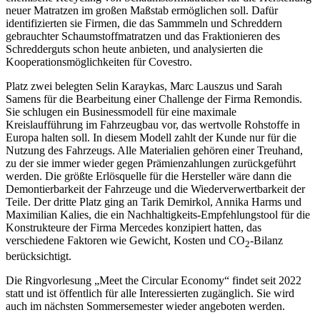
neuer Matratzen im großen Maßstab ermöglichen soll. Dafür
identifizierten sie Firmen, die das Sammmeln und Schreddern
gebrauchter Schaumstoffmatratzen und das Fraktionieren des
Schredderguts schon heute anbieten, und analysierten die
Kooperationsmöglichkeiten für Covestro.
Platz zwei belegten Selin Karaykas, Marc Lauszus und Sarah
Samens für die Bearbeitung einer Challenge der Firma Remondis.
Sie schlugen ein Businessmodell für eine maximale
Kreislaufführung im Fahrzeugbau vor, das wertvolle Rohstoffe in
Europa halten soll. In diesem Modell zahlt der Kunde nur für die
Nutzung des Fahrzeugs. Alle Materialien gehören einer Treuhand,
zu der sie immer wieder gegen Prämienzahlungen zurückgeführt
werden. Die größte Erlösquelle für die Hersteller wäre dann die
Demontierbarkeit der Fahrzeuge und die Wiederverwertbarkeit der
Teile. Der dritte Platz ging an Tarik Demirkol, Annika Harms und
Maximilian Kalies, die ein Nachhaltigkeits-Empfehlungstool für die
Konstrukteure der Firma Mercedes konzipiert hatten, das
verschiedene Faktoren wie Gewicht, Kosten und CO
-Bilanz
2
berücksichtigt.
Die Ringvorlesung „Meet the Circular Economy“ findet seit 2022
statt und ist öffentlich für alle Interessierten zugänglich. Sie wird
auch im nächsten Sommersemester wieder angeboten werden.