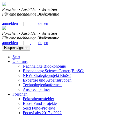
Forschen • Ausbilden • Vernetzen
Für eine nachhaltige Bioökonomie
anmelden
|
|
de
en
Forschen • Ausbilden • Vernetzen
Für eine nachhaltige Bioökonomie
anmelden
|
|
de
en
Hauptnavigation
Start
Über uns
Nachhaltige Bioökonomie
Bioeconomy Science Center (BioSC)
NRW-Strategieprojekt BioSC
Expertise und Arbeitsgruppen
Technologieplattformen
Ansprechpartner
Forschen
Fokusthemenfelder
Boost Fund-Projekte
Seed Fund-Projekte
FocusLabs 2017 - 2022