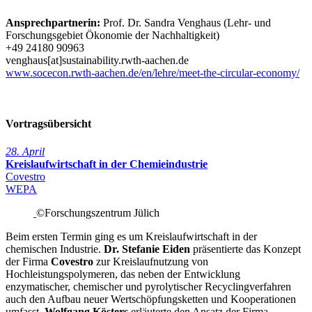
Ansprechpartnerin:
Prof. Dr. Sandra Venghaus (Lehr- und
Forschungsgebiet Ökonomie der Nachhaltigkeit)
+49 24180 90963
venghaus[at]sustainability.rwth-aachen.de
www.socecon.rwth-aachen.de/en/lehre/meet-the-circular-economy/
Vortragsübersicht
28. April
Kreislaufwirtschaft in der Chemieindustrie
Covestro
WEPA
©Forschungszentrum Jülich
Beim ersten Termin ging es um Kreislaufwirtschaft in der
chemischen Industrie.
Dr. Stefanie Eiden
präsentierte das Konzept
der Firma
Covestro
zur Kreislaufnutzung von
Hochleistungspolymeren, das neben der Entwicklung
enzymatischer, chemischer und pyrolytischer Recyclingverfahren
auch den Aufbau neuer Wertschöpfungsketten und Kooperationen
umfasst.
Wolfgang Kösters
erläuterte den Ansatz der Firma