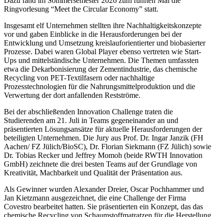
Dazu fand im Sommersemester 2026 zum fünften Mal die
Ringvorlesung “Meet the Circular Economy” statt.
Insgesamt elf Unternehmen stellten ihre Nachhaltigkeitskonzepte
vor und gaben Einblicke in die Herausforderungen bei der
Entwicklung und Umsetzung kreislauforientierter und biobasierter
Prozesse. Dabei waren Global Player ebenso vertreten wie Start-
Ups und mittelständische Unternehmen. Die Themen umfassten
etwa die Dekarbonisierung der Zementindustrie, das chemische
Recycling von PET-Textilfasern oder nachhaltige
Prozesstechnologien für die Nahrungsmittelproduktion und die
Verwertung der dort anfallenden Restströme.
Bei der abschließenden Innovation Challenge traten die
Studierenden am 21. Juli in Teams gegeneinander an und
präsentierten Lösungsansätze für aktuelle Herausforderungen der
beteiligten Unternehmen. Die Jury aus Prof. Dr. Ingar Janzik (FH
Aachen/ FZ Jülich/BioSC), Dr. Florian Siekmann (FZ Jülich) sowie
Dr. Tobias Recker und Jeffrey Momoh (beide RWTH Innovation
GmbH) zeichnete die drei besten Teams auf der Grundlage von
Kreativität, Machbarkeit und Qualität der Präsentation aus.
Als Gewinner wurden Alexander Dreier, Oscar Pochhammer und
Jan Kietzmann ausgezeichnet, die eine Challenge der Firma
Covestro bearbeitet hatten. Sie präsentierten ein Konzept, das das
chemische Recycling von Schaumstoffmatratzen für die Herstellung