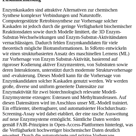
Enzymkaskaden sind attraktive Alternativen zur chemischen
Synthese komplexer Verbindungen und Naturstoffe.
Computergestützte Retrobiosynthese zur Vorhersage solcher
Kaskaden ist jedoch durch die geringe Verfügbarkeit biochemischer
Reaktionsdaten sowie durch Modelle limitiert, die 3D Enzym-
Substrat-Wechselwirkungen und Enzym-Substrat-Aktivitätsdaten
vernachlässigen. Dadurch fehlen Enzymkandidaten für viele
theoretisch mögliche Biotransformationen. In StRetro entwickeln
wir einen strukturbasierten Ansatz des maschinellen Lernens (ML)
zur Vorhersage von Enzym Substrat-Aktivität, basierend auf
rigoroser Kodierung aktiver Enzymzentren, von Substraten sowie
deren Interaktionen, unterstützt durch modernste Strukturvorhersage
und -evaluierung. Dieses Modell kann für die Vorhersage von
Enzymkandidaten solcher Kaskaden genutzt werden. Wir werden
große, diverse und uniform generierte Datensätze zur
Enzymaktivität für zwei biotechnologisch relevante Modell-
Enzymsysteme erzeugen: Esterasen und Methyltransferasen. Auf
diesen Datensätzen wird im Anschluss unser ML-Modell trainiert.
Ein effizienter, übertragbarer, und automatisierter Hochdurchsatz-
Screening-Assay wird dabei etabliert, der eine rasche Ausweitung
auf neue Enzymsysteme ermöglicht. Sämtliche Daten werden
gemäß FAIR-Prinzipien in Open-Access-Plattformen hinterlegt, was
die Verfügbarkeit hochwertiger biochemischer Daten deutlich
erweitert. Durch die automatisierte und präzise Vorhersage