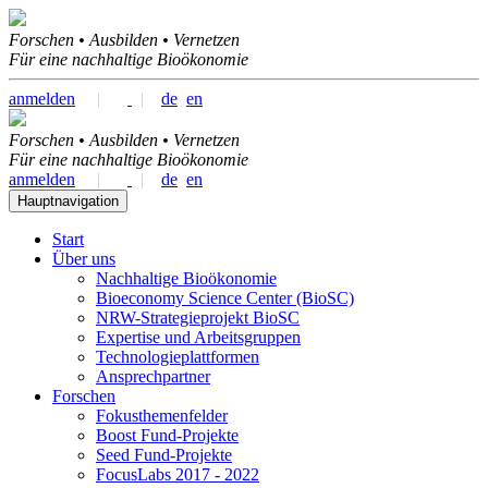
Forschen • Ausbilden • Vernetzen
Für eine nachhaltige Bioökonomie
anmelden
|
|
de
en
Forschen • Ausbilden • Vernetzen
Für eine nachhaltige Bioökonomie
anmelden
|
|
de
en
Hauptnavigation
Start
Über uns
Nachhaltige Bioökonomie
Bioeconomy Science Center (BioSC)
NRW-Strategieprojekt BioSC
Expertise und Arbeitsgruppen
Technologieplattformen
Ansprechpartner
Forschen
Fokusthemenfelder
Boost Fund-Projekte
Seed Fund-Projekte
FocusLabs 2017 - 2022