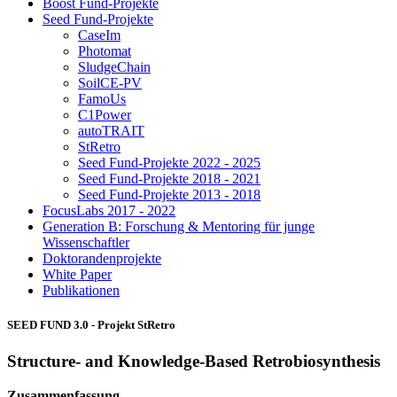
Boost Fund-Projekte
Seed Fund-Projekte
CaseIm
Photomat
SludgeChain
SoilCE-PV
FamoUs
C1Power
autoTRAIT
StRetro
Seed Fund-Projekte 2022 - 2025
Seed Fund-Projekte 2018 - 2021
Seed Fund-Projekte 2013 - 2018
FocusLabs 2017 - 2022
Generation B: Forschung & Mentoring für junge
Wissenschaftler
Doktorandenprojekte
White Paper
Publikationen
SEED FUND 3.0 - Projekt
StRetro
Structure- and Knowledge-Based Retrobiosynthesis
Zusammenfassung