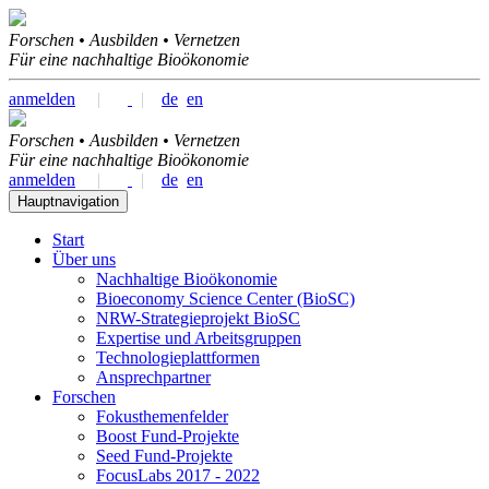
Forschen • Ausbilden • Vernetzen
Für eine nachhaltige Bioökonomie
anmelden
|
|
de
en
Forschen • Ausbilden • Vernetzen
Für eine nachhaltige Bioökonomie
anmelden
|
|
de
en
Hauptnavigation
Start
Über uns
Nachhaltige Bioökonomie
Bioeconomy Science Center (BioSC)
NRW-Strategieprojekt BioSC
Expertise und Arbeitsgruppen
Technologieplattformen
Ansprechpartner
Forschen
Fokusthemenfelder
Boost Fund-Projekte
Seed Fund-Projekte
FocusLabs 2017 - 2022