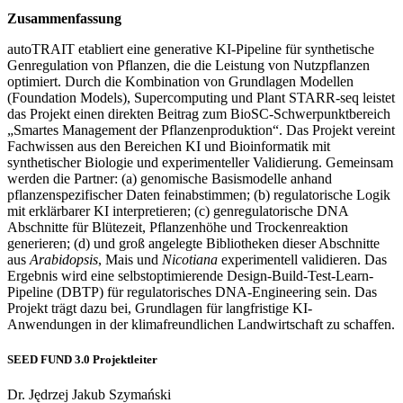
Zusammenfassung
autoTRAIT etabliert eine generative KI-Pipeline für synthetische
Genregulation von Pflanzen, die die Leistung von Nutzpflanzen
optimiert. Durch die Kombination von Grundlagen Modellen
(Foundation Models), Supercomputing und Plant STARR-seq leistet
das Projekt einen direkten Beitrag zum BioSC-Schwerpunktbereich
„Smartes Management der Pflanzenproduktion“. Das Projekt vereint
Fachwissen aus den Bereichen KI und Bioinformatik mit
synthetischer Biologie und experimenteller Validierung. Gemeinsam
werden die Partner: (a) genomische Basismodelle anhand
pflanzenspezifischer Daten feinabstimmen; (b) regulatorische Logik
mit erklärbarer KI interpretieren; (c) genregulatorische DNA
Abschnitte für Blütezeit, Pflanzenhöhe und Trockenreaktion
generieren; (d) und groß angelegte Bibliotheken dieser Abschnitte
aus
Arabidopsis
, Mais und
Nicotiana
experimentell validieren. Das
Ergebnis wird eine selbstoptimierende Design-Build-Test-Learn-
Pipeline (DBTP) für regulatorisches DNA-Engineering sein. Das
Projekt trägt dazu bei, Grundlagen für langfristige KI-
Anwendungen in der klimafreundlichen Landwirtschaft zu schaffen.
SEED FUND 3.0 Projektleiter
Dr. Jędrzej Jakub Szymański