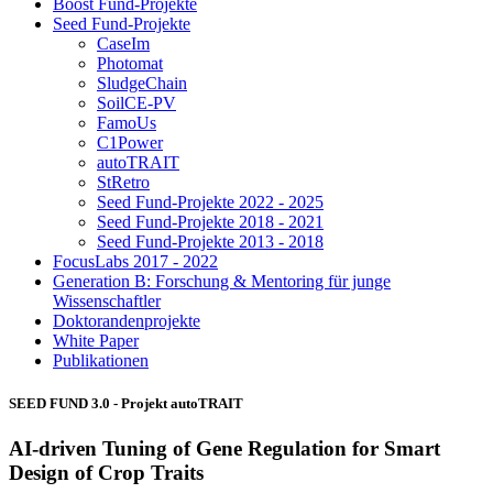
Boost Fund-Projekte
Seed Fund-Projekte
CaseIm
Photomat
SludgeChain
SoilCE-PV
FamoUs
C1Power
autoTRAIT
StRetro
Seed Fund-Projekte 2022 - 2025
Seed Fund-Projekte 2018 - 2021
Seed Fund-Projekte 2013 - 2018
FocusLabs 2017 - 2022
Generation B: Forschung & Mentoring für junge
Wissenschaftler
Doktorandenprojekte
White Paper
Publikationen
SEED FUND 3.0 - Projekt
autoTRAIT
AI-driven Tuning of Gene Regulation for Smart
Design of Crop Traits