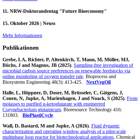
11. NRW-Doktorandentag "Future Bioeconomy"
15. Oktober 2026 | Neuss
Mehr Informationen
Publikationen
Grebe, LA, Richter, P, Altenkirch, T, Mann, M, Müller, MJ,
Büchs, J and Magnus, JB (2025)
.
Sampling-free investigation of
microbial carbon source preferences on renewable feedstocks via
online monitoring of oxygen transfer rate
. Bioprocess and
Biosystems Engineering 48(3): 413-425.
NextVegOil
Halle, L, Höppner, D, Doser, M, Brüsseler, C, Gätgens, J,
Conen, N, Jupke, A, Marienhagen, J and Noack, S (2025)
.
From
molasses to purified α-ketoglutarate with engineered
Corynebacterium glutamicum
. Bioresource Technology 416:
131803.
BioPlastiCycle
Wall, D, Bastard, M and Jupke, A (2026)
.
Fluid dynamic
characterization and operating window analysis of a pilot-scale
multiphase loop reactor for biotechnological applications
. Chemical