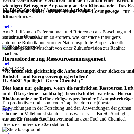
ressourceneffiziente Verfahren und den Aufbau einer Kreislaufw
wichtigen Beitrag zur Anpassung an den Klimawandel. Das Ko
12. BioSC Spotlight "Automated Agriculture"
Bioökonomie bietet schon heute viele Lösungswege für 
Klimaschutzes.
mehr
Am 2. Juli kamen Referentinnen und Referenten aus Forschung und
zurück zur Übersicht
Industrie zusammen, um zu erörtern, wie künstliche Intelligenz,
autonome Robotik und von der Natur inspirierte Biopestizide die
nachhaltige Landwirtschaft von einer Zukunftsvision zur Realität
machen.
Herausforderung Ressourcenmanagement
mehr
24.06.2026
Wie lassen sich gleichzeitig die Anforderungen einer sicheren und
Rohstoff- und Energieerzeugung erfüllen?
11. BioSC Spotlight "Green Chemistry"
Dies kann nur gelingen, wenn die natürlichen Ressourcen Luft
und Ökosysteme nachhaltig bewirtschaftet werden. Hierzu
Bioökonomie eine Reihe erfolgversprechender Lösungsbreiträge l
Ein produktiver und spannender Tag, bei dem die jüngsten
Entwicklungen in der Forschung und den Anwendungen der grünen
mehr
Chemie im Mittelpunkt standen – das war das 11. BioSC Spotlight,
das am 22. Juni als Satellitenveranstaltung zur Fuel and Chemical
zurück zur Übersicht
Science Conference 2026 stattfand.