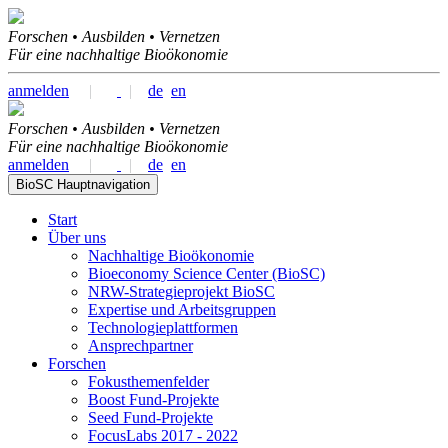
Forschen • Ausbilden • Vernetzen
Für eine nachhaltige Bioökonomie
anmelden
|
|
de
en
Forschen • Ausbilden • Vernetzen
Für eine nachhaltige Bioökonomie
anmelden
|
|
de
en
BioSC Hauptnavigation
Start
Über uns
Nachhaltige Bioökonomie
Bioeconomy Science Center (BioSC)
NRW-Strategieprojekt BioSC
Expertise und Arbeitsgruppen
Technologieplattformen
Ansprechpartner
Forschen
Fokusthemenfelder
Boost Fund-Projekte
Seed Fund-Projekte
FocusLabs 2017 - 2022