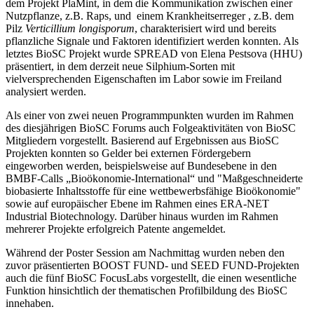
dem Projekt PlaMint, in dem die Kommunikation zwischen einer
Nutzpflanze, z.B. Raps, und einem Krankheitserreger , z.B. dem
Pilz
Verticillium longisporum
, charakterisiert wird und bereits
pflanzliche Signale und Faktoren identifiziert werden konnten. Als
letztes BioSC Projekt wurde SPREAD von Elena Pestsova (HHU)
präsentiert, in dem derzeit neue Silphium-Sorten mit
vielversprechenden Eigenschaften im Labor sowie im Freiland
analysiert werden.
Als einer von zwei neuen Programmpunkten wurden im Rahmen
des diesjährigen BioSC Forums auch Folgeaktivitäten von BioSC
Mitgliedern vorgestellt. Basierend auf Ergebnissen aus BioSC
Projekten konnten so Gelder bei externen Fördergebern
eingeworben werden, beispielsweise auf Bundesebene in den
BMBF-Calls „Bioökonomie-International“ und "Maßgeschneiderte
biobasierte Inhaltsstoffe für eine wettbewerbsfähige Bioökonomie"
sowie auf europäischer Ebene im Rahmen eines ERA-NET
Industrial Biotechnology. Darüber hinaus wurden im Rahmen
mehrerer Projekte erfolgreich Patente angemeldet.
Während der Poster Session am Nachmittag wurden neben den
zuvor präsentierten BOOST FUND- und SEED FUND-Projekten
auch die fünf BioSC FocusLabs vorgestellt, die einen wesentliche
Funktion hinsichtlich der thematischen Profilbildung des BioSC
innehaben.