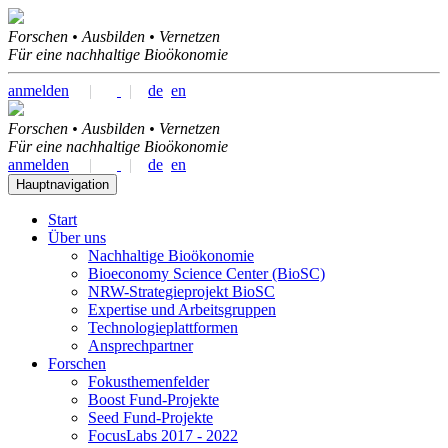
Forschen • Ausbilden • Vernetzen
Für eine nachhaltige Bioökonomie
anmelden
|
|
de
en
Forschen • Ausbilden • Vernetzen
Für eine nachhaltige Bioökonomie
anmelden
|
|
de
en
Hauptnavigation
Start
Über uns
Nachhaltige Bioökonomie
Bioeconomy Science Center (BioSC)
NRW-Strategieprojekt BioSC
Expertise und Arbeitsgruppen
Technologieplattformen
Ansprechpartner
Forschen
Fokusthemenfelder
Boost Fund-Projekte
Seed Fund-Projekte
FocusLabs 2017 - 2022