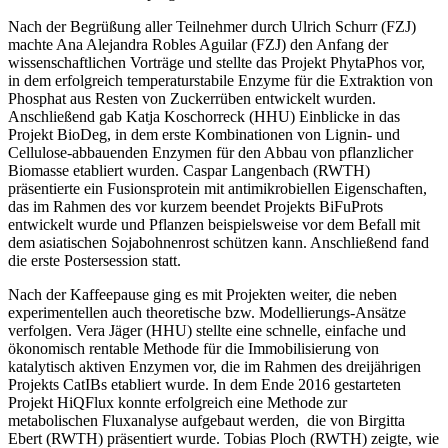
Nach der Begrüßung aller Teilnehmer durch Ulrich Schurr (FZJ)
machte Ana Alejandra Robles Aguilar (FZJ) den Anfang der
wissenschaftlichen Vorträge und stellte das Projekt PhytaPhos vor,
in dem erfolgreich temperaturstabile Enzyme für die Extraktion von
Phosphat aus Resten von Zuckerrüben entwickelt wurden.
Anschließend gab Katja Koschorreck (HHU) Einblicke in das
Projekt BioDeg, in dem erste Kombinationen von Lignin- und
Cellulose-abbauenden Enzymen für den Abbau von pflanzlicher
Biomasse etabliert wurden. Caspar Langenbach (RWTH)
präsentierte ein Fusionsprotein mit antimikrobiellen Eigenschaften,
das im Rahmen des vor kurzem beendet Projekts BiFuProts
entwickelt wurde und Pflanzen beispielsweise vor dem Befall mit
dem asiatischen Sojabohnenrost schützen kann. Anschließend fand
die erste Postersession statt.
Nach der Kaffeepause ging es mit Projekten weiter, die neben
experimentellen auch theoretische bzw. Modellierungs-Ansätze
verfolgen. Vera Jäger (HHU) stellte eine schnelle, einfache und
ökonomisch rentable Methode für die Immobilisierung von
katalytisch aktiven Enzymen vor, die im Rahmen des dreijährigen
Projekts CatIBs etabliert wurde. In dem Ende 2016 gestarteten
Projekt HiQFlux konnte erfolgreich eine Methode zur
metabolischen Fluxanalyse aufgebaut werden, die von Birgitta
Ebert (RWTH) präsentiert wurde. Tobias Ploch (RWTH) zeigte, wie