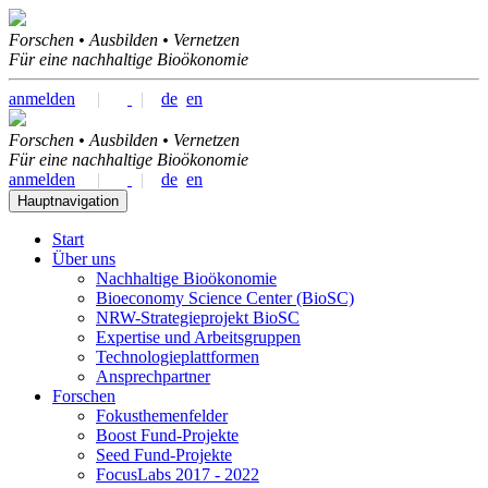
Forschen • Ausbilden • Vernetzen
Für eine nachhaltige Bioökonomie
anmelden
|
|
de
en
Forschen • Ausbilden • Vernetzen
Für eine nachhaltige Bioökonomie
anmelden
|
|
de
en
Hauptnavigation
Start
Über uns
Nachhaltige Bioökonomie
Bioeconomy Science Center (BioSC)
NRW-Strategieprojekt BioSC
Expertise und Arbeitsgruppen
Technologieplattformen
Ansprechpartner
Forschen
Fokusthemenfelder
Boost Fund-Projekte
Seed Fund-Projekte
FocusLabs 2017 - 2022