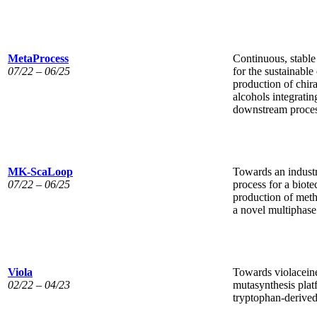
MetaProcess
Continuous, stable
07/22 – 06/25
for the sustainabl
production of chir
alcohols integratin
downstream proce
MK-ScaLoop
Towards an industr
07/22 – 06/25
process for a biot
production of meth
a novel multiphase
Viola
Towards violaceine
02/22 – 04/23
mutasynthesis plat
tryptophan-derived