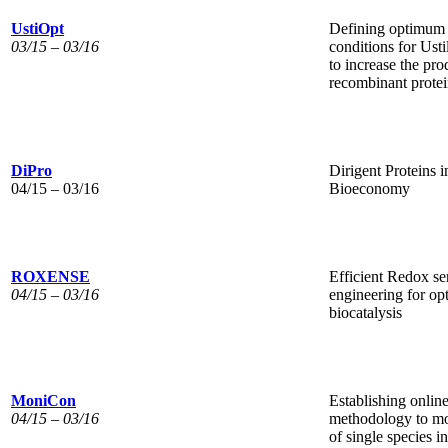
UstiOpt
Defining optimum
03/15 – 03/16
conditions for Ust
to increase the pro
recombinant protei
DiPro
Dirigent Proteins i
04/15 – 03/16
Bioeconomy
ROXENSE
Efficient Redox se
04/15 – 03/16
engineering for op
biocatalysis
MoniCon
Establishing online
04/15 – 03/16
methodology to mo
of single species i