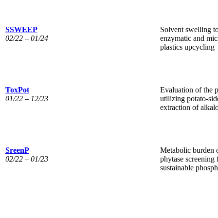
SSWEEP
Solvent swelling t
02/22 – 01/24
enzymatic and mic
plastics upcycling
ToxPot
Evaluation of the p
01/22 – 12/23
utilizing potato-si
extraction of alkal
SreenP
Metabolic burden 
02/22 – 01/23
phytase screening 
sustainable phosph