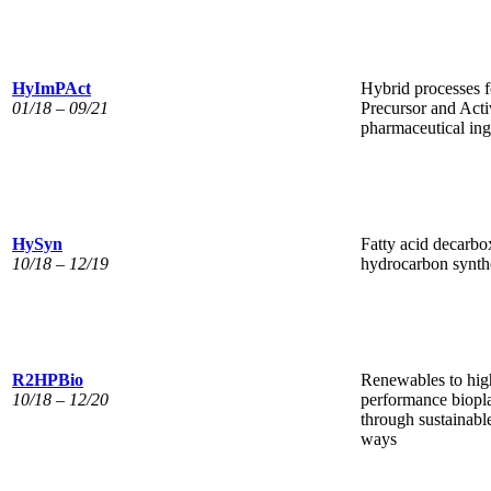
HyImPAct
Hybrid processes f
01/18 – 09/21
Precursor and Acti
pharmaceutical ing
HySyn
Fatty acid decarbo
10/18 – 12/19
hydrocarbon synth
R2HPBio
Renewables to hig
10/18 – 12/20
performance biopla
through sustainabl
ways