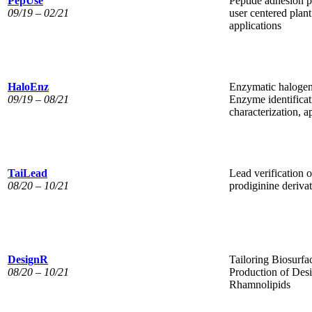
PepUse
Peptide adhesion p
09/19 – 02/21
user centered plant
applications
HaloEnz
Enzymatic halogen
09/19 – 08/21
Enzyme identifica
characterization, a
TaiLead
Lead verification o
08/20 – 10/21
prodiginine derivat
DesignR
Tailoring Biosurfa
08/20 – 10/21
Production of Des
Rhamnolipids