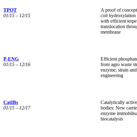
TPOT
A proof of concept
01/15 – 12/15
coli
hydroxylation 
with efficient terp
translocation throu
membrane
P-ENG
Efficient phosphat
01/15 – 12/16
from agro waste s
enzyme, strain and
engineering
CatIBs
Catalytically activ
01/15 – 12/17
bodies: New carrie
enzyme immobilisa
biocatalysis