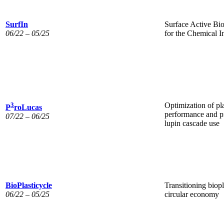
SurfIn
Surface Active Bi
06/22 – 05/25
for the Chemical I
3
Optimization of pl
P
roLucas
performance and p
07/22 – 06/25
lupin cascade use
BioPlasticycle
Transitioning biopl
06/22 – 05/25
circular economy