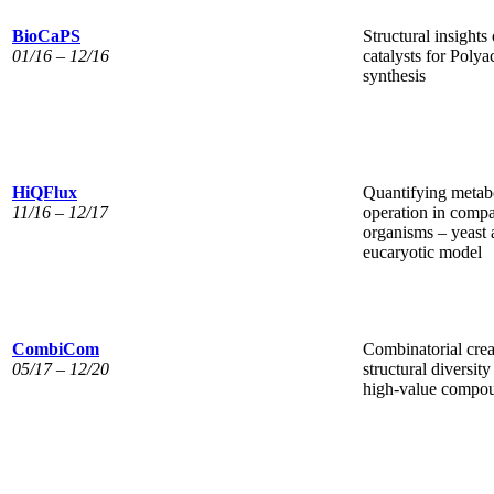
BioCaPS
Structural insights
01/16 – 12/16
catalysts for Polya
synthesis
HiQFlux
Quantifying metab
11/16 – 12/17
operation in compa
organisms – yeast 
eucaryotic model
CombiCom
Combinatorial crea
05/17 – 12/20
structural diversity
high-value compo