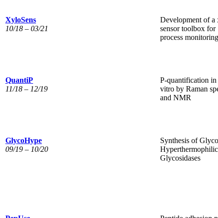
XyloSens
Development of a 
10/18 – 03/21
sensor toolbox for
process monitoring
QuantiP
P-quantification in
11/18 – 12/19
vitro by Raman sp
and NMR
GlycoHype
Synthesis of Glyco
09/19 – 10/20
Hyperthermophilic
Glycosidases