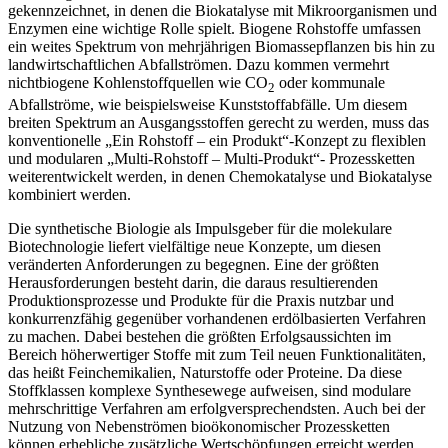
gekennzeichnet, in denen die Biokatalyse mit Mikroorganismen und
Enzymen eine wichtige Rolle spielt. Biogene Rohstoffe umfassen
ein weites Spektrum von mehrjährigen Biomassepflanzen bis hin zu
landwirtschaftlichen Abfallströmen. Dazu kommen vermehrt
nichtbiogene Kohlenstoffquellen wie CO
oder kommunale
2
Abfallströme, wie beispielsweise Kunststoffabfälle. Um diesem
breiten Spektrum an Ausgangsstoffen gerecht zu werden, muss das
konventionelle „Ein Rohstoff – ein Produkt“-Konzept zu flexiblen
und modularen „Multi-Rohstoff – Multi-Produkt“- Prozessketten
weiterentwickelt werden, in denen Chemokatalyse und Biokatalyse
kombiniert werden.
Die synthetische Biologie als Impulsgeber für die molekulare
Biotechnologie liefert vielfältige neue Konzepte, um diesen
veränderten Anforderungen zu begegnen. Eine der größten
Herausforderungen besteht darin, die daraus resultierenden
Produktionsprozesse und Produkte für die Praxis nutzbar und
konkurrenzfähig gegenüber vorhandenen erdölbasierten Verfahren
zu machen. Dabei bestehen die größten Erfolgsaussichten im
Bereich höherwertiger Stoffe mit zum Teil neuen Funktionalitäten,
das heißt Feinchemikalien, Naturstoffe oder Proteine. Da diese
Stoffklassen komplexe Synthesewege aufweisen, sind modulare
mehrschrittige Verfahren am erfolgversprechendsten. Auch bei der
Nutzung von Nebenströmen bioökonomischer Prozessketten
können erhebliche zusätzliche Wertschöpfungen erreicht werden,