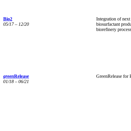
Bio2
Integration of next
05/17 – 12/20
biosurfactant produ
biorefinery proces
green
Release
GreenRelease for 
01/18 – 06/21