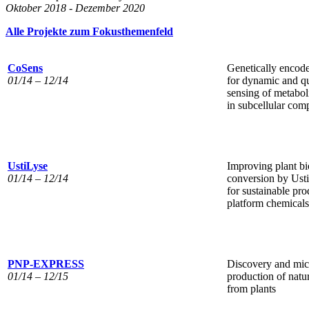
Oktober 2018 - Dezember 2020
Alle Projekte zum Fokusthemenfeld
CoSens
Genetically encod
01/14 – 12/14
for dynamic and qu
sensing of metabol
in subcellular com
UstiLyse
Improving plant b
01/14 – 12/14
conversion by Ust
for sustainable pro
platform chemicals
PNP-EXPRESS
Discovery and mic
01/14 – 12/15
production of natu
from plants