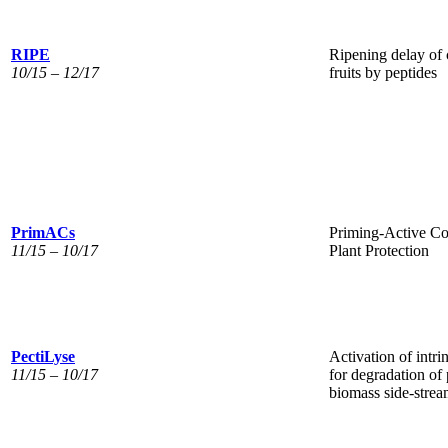
RIPE
Ripening delay of 
10/15 – 12/17
fruits by peptides
PrimACs
Priming-Active C
11/15 – 10/17
Plant Protection
PectiLyse
Activation of intr
11/15 – 10/17
for degradation of 
biomass side-strea