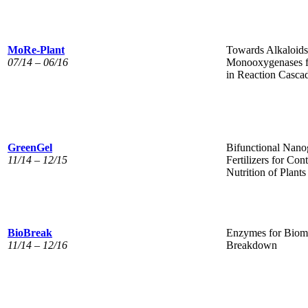
MoRe-Plant
Towards Alkaloids
07/14 – 06/16
Monooxygenases f
in Reaction Casca
GreenGel
Bifunctional Nano
11/14 – 12/15
Fertilizers for Con
Nutrition of Plants
BioBreak
Enzymes for Biom
11/14 – 12/16
Breakdown