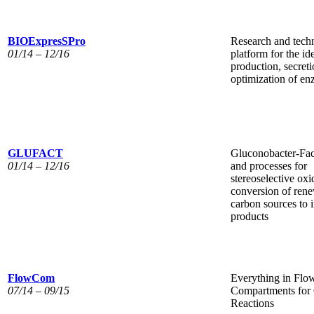
BIOExpresSPro
Research and tech
01/14 – 12/16
platform for the id
production, secret
optimization of e
GLUFACT
Gluconobacter-Fact
01/14 – 12/16
and processes for
stereoselective oxi
conversion of ren
carbon sources to i
products
FlowCom
Everything in Fl
07/14 – 09/15
Compartments for
Reactions