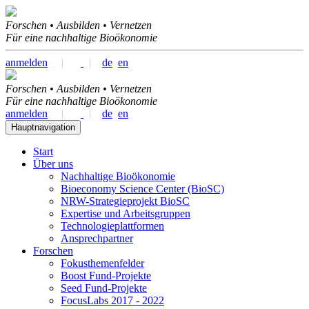
Forschen • Ausbilden • Vernetzen
Für eine nachhaltige Bioökonomie
anmelden
|
|
de
en
Forschen • Ausbilden • Vernetzen
Für eine nachhaltige Bioökonomie
anmelden
|
|
de
en
Hauptnavigation
Start
Über uns
Nachhaltige Bioökonomie
Bioeconomy Science Center (BioSC)
NRW-Strategieprojekt BioSC
Expertise und Arbeitsgruppen
Technologieplattformen
Ansprechpartner
Forschen
Fokusthemenfelder
Boost Fund-Projekte
Seed Fund-Projekte
FocusLabs 2017 - 2022